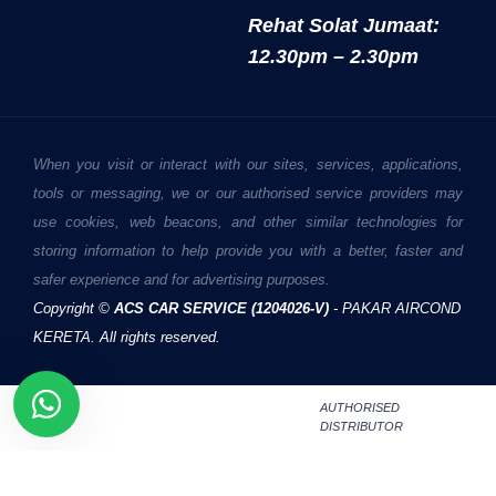
Rehat Solat Jumaat:
12.30pm – 2.30pm
When you visit or interact with our sites, services, applications,
tools or messaging, we or our authorised service providers may
use cookies, web beacons, and other similar technologies for
storing information to help provide you with a better, faster and
safer experience and for advertising purposes.
Copyright ©
ACS CAR SERVICE (1204026-V)
- PAKAR AIRCOND
KERETA. All rights reserved.
AUTHORISED
DISTRIBUTOR