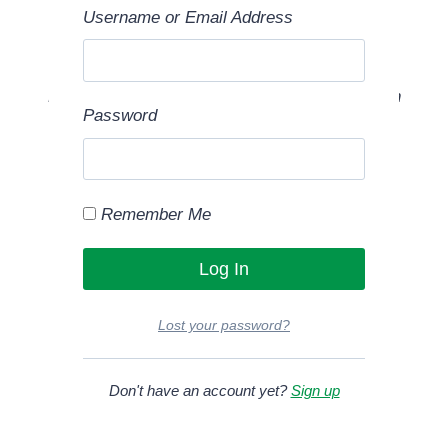
CHECK MASALAH
Username or Email Address
AIRCOND KERETA
Menggunakan deria mata kasar dan melibatkan
Password
penggunaan aircond manifold gauge. Macam
mana caranya?
Klik sini.
Remember Me
Lost your password?
Don't have an account yet?
Sign up