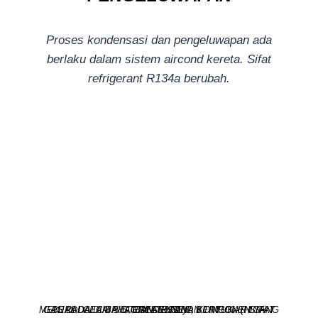
Proses kondensasi dan pengeluwapan ada
berlaku dalam sistem aircond kereta. Sifat
refrigerant R134a berubah.
GAS DI DALAM SISTEM AIRCOND BERTUKAR SIFAT MENJADI CECAIR DI CONDENSER, KOMPONEN YANG BERADA DI BAHAGIAN TEKANAN TINGGI. (HIGH PRESSURE)