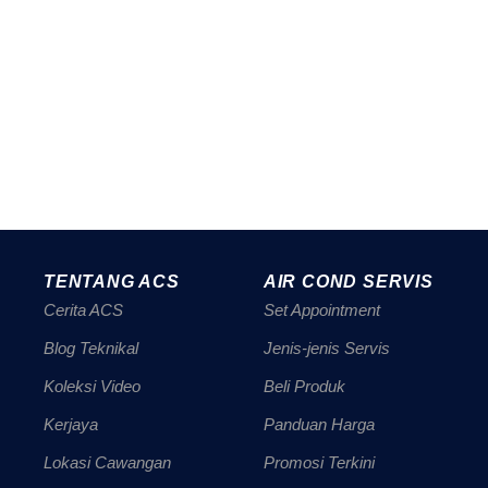
TENTANG ACS
AIR COND SERVIS
Cerita ACS
Set Appointment
Blog Teknikal
Jenis-jenis Servis
Koleksi Video
Beli Produk
Kerjaya
Panduan Harga
Lokasi Cawangan
Promosi Terkini