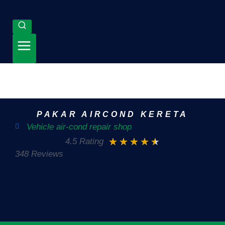
PAKAR AIRCOND KERETA
Vehicle air-cond repair shop
★
★
★
★
★
4.5 Rating
348 Reviews