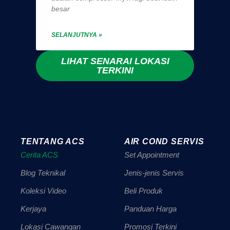
besar
SELANJUTNYA »
LIHAT SENARAI LOKASI
TERKINI
TENTANG ACS
AIR COND SERVIS
Cerita ACS
Set Appointment
Blog Teknikal
Jenis-jenis Servis
Koleksi Video
Beli Produk
Kerjaya
Panduan Harga
Lokasi Cawangan
Promosi Terkini