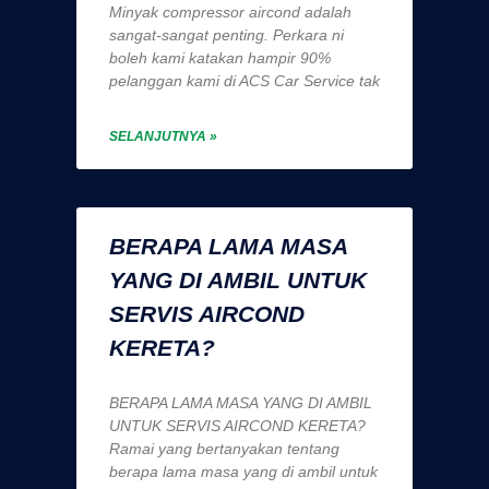
Minyak compressor aircond adalah
sangat-sangat penting. Perkara ni
boleh kami katakan hampir 90%
pelanggan kami di ACS Car Service tak
SELANJUTNYA »
BERAPA LAMA MASA
YANG DI AMBIL UNTUK
SERVIS AIRCOND
KERETA?
BERAPA LAMA MASA YANG DI AMBIL
UNTUK SERVIS AIRCOND KERETA?
Ramai yang bertanyakan tentang
berapa lama masa yang di ambil untuk