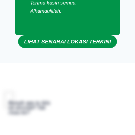
Terima kasih semua.
Alhamdulillah.
LIHAT SENARAI LOKASI TERKINI
Bunyik apa tu bila
on aircond? Tak
risau ke?