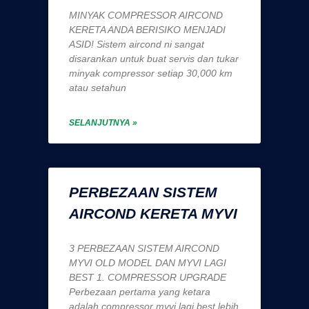
MINYAK COMPRESSOR AIRCOND
KERETA ANDA BERISIKO MENJADI
ASID! Sistem aircond ni sangat
disarankan untuk buat servis dan tukar
minyak compressor setiap 30,000 km
atau setahun
SELANJUTNYA »
PERBEZAAN SISTEM
AIRCOND KERETA MYVI
3 PERBEZAAN SISTEM AIRCOND
MYVI OLD MODEL DAN MYVI LAGI
BEST 1. COMPRESSOR UPGRADE
Perbezaan pertama yang ketara
adalah compressor myvi lagi best lebih