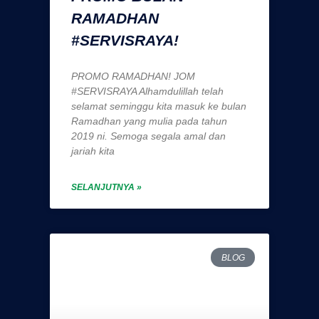
RAMADHAN
#SERVISRAYA!
PROMO RAMADHAN! JOM
#SERVISRAYA Alhamdulillah telah
selamat seminggu kita masuk ke bulan
Ramadhan yang mulia pada tahun
2019 ni. Semoga segala amal dan
jariah kita
SELANJUTNYA »
BLOG