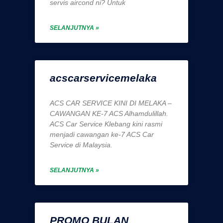
servis aircond ni? Untuk
SELANJUTNYA »
acscarservicemelaka
ACS CAR SERVICE KINI DI MELAKA –
CAWANGAN KE-7 ACS Alhamdulillah.
ACS Car Service Klebang kini rasmi
menjadi cawangan ke-7 ACS Car
Service di Malaysia.
SELANJUTNYA »
PROMO BULAN