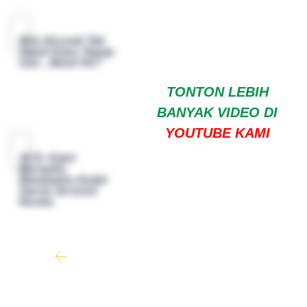
Bila Aircond Tak
Sejuk Kena Topup
Gas ..Betul Ke?
TONTON LEBIH
BANYAK VIDEO DI
YOUTUBE KAMI
ACS- Kami
Bersedia
Membantu Anda!
Servis Aircond
Kereta