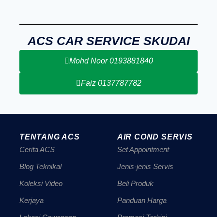
ACS CAR SERVICE SKUDAI
Mohd Noor 0193881840
Faiz 0137787782
TENTANG ACS
AIR COND SERVIS
Cerita ACS
Set Appointment
Blog Teknikal
Jenis-jenis Servis
Koleksi Video
Beli Produk
Kerjaya
Panduan Harga