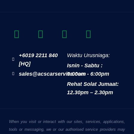
+6019 2211 840
Waktu Urusniaga:
[HQ]
Isnin - Sabtu :
sales@acscarservice.com
9:00am - 6:00pm
Rehat Solat Jumaat:
12.30pm – 2.30pm
When you visit or interact with our sites, services, applications,
tools or messaging, we or our authorised service providers may