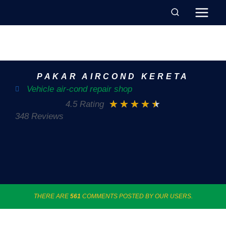
PAKAR AIRCOND KERETA
Vehicle air-cond repair shop
★
★
★
★
★
4.5 Rating
348 Reviews
THERE ARE
561
COMMENTS POSTED BY OUR USERS.