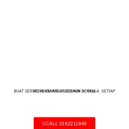
BUAT SERVIS FLUSHING NI SECARA BERKALA. SETIAP 30,000 KM ATAU SETAHUN SEKALI.
CALL 0192211840