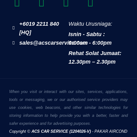
+6019 2211 840
Waktu Urusniaga:
[HQ]
Isnin - Sabtu :
sales@acscarservice.com
9:00am - 6:00pm
Rehat Solat Jumaat:
12.30pm – 2.30pm
When you visit or interact with our sites, services, applications,
tools or messaging, we or our authorised service providers may
use cookies, web beacons, and other similar technologies for
storing information to help provide you with a better, faster and
safer experience and for advertising purposes.
Copyright ©
ACS CAR SERVICE (1204026-V)
- PAKAR AIRCOND