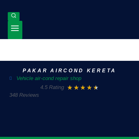
PAKAR AIRCOND KERETA
Vehicle air-cond repair shop
★
★
★
★
★
4.5 Rating
348 Reviews